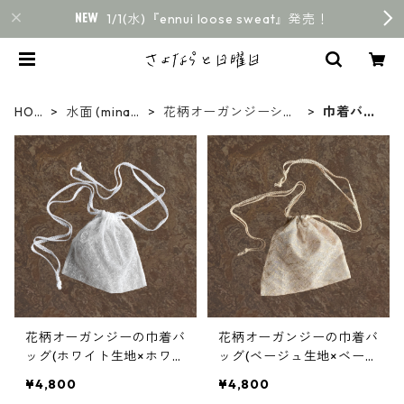
1/1(水)『ennui loose sweat』発売！
HOM
水面 (minam
花柄オーガンジーシリ
巾着バッ
E
o)
ーズ
グ
花柄オーガンジーの巾着バ
花柄オーガンジーの巾着バ
ッグ(ホワイト生地×ホワイ
ッグ(ベージュ生地×ベージ
ト紐)
ュ紐)
¥4,800
¥4,800