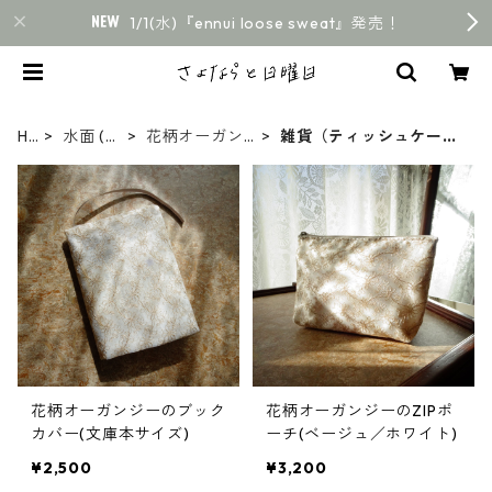
1/1(水)『ennui loose sweat』発売！
H
水面 (mi
花柄オーガン
雑貨（ティッシュケー
O
namo)
ジーシリーズ
ス・ブックカバー）
M
E
花柄オーガンジーのブック
花柄オーガンジーのZIPポ
カバー(文庫本サイズ)
ーチ(ベージュ／ホワイト)
¥2,500
¥3,200