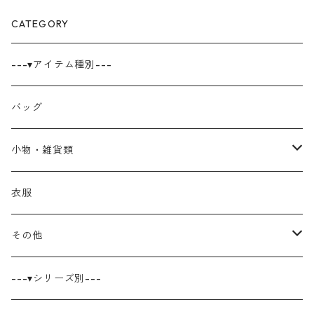
CATEGORY
---▾アイテム種別---
バッグ
小物・雑貨類
巾着
衣服
ポーチ
その他
ブックカバー
キャンバス原画
---▾シリーズ別---