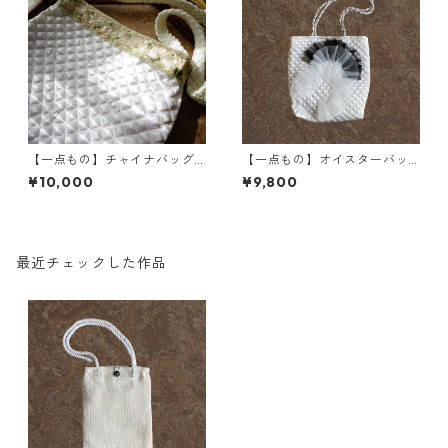
【一点もの】チャイナバッグ
【一点もの】オイスターバッ
(森の潤み)
グ
¥10,000
¥9,800
最近チェックした作品