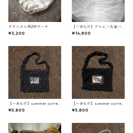
ボタニカル柄ZIPポーチ
【一点もの】アルビノ孔雀バ
ッグ
¥3,200
¥14,800
【一点もの】summer surreal
【一点もの】summer surreal
ism bag(チャコールグレー/さ
ism bag(ブラック/椅子に座る
¥5,800
¥5,800
ざなみバラン)
スイカ)