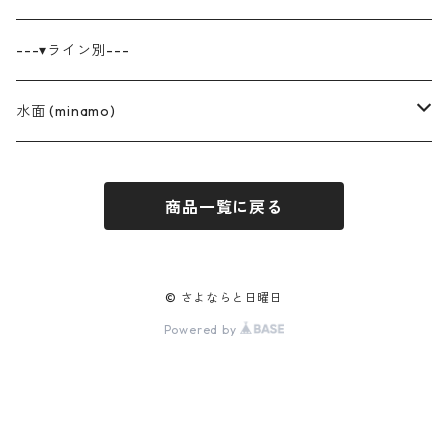
---▾ライン別---
水面 (minamo)
花柄オーガンジーシリーズ
商品一覧に戻る
巾着
ベロアシリーズ
巾着(小)
ホワイト
泡沫のサテンバッグ
© さよならと日曜日
Powered by
巾着バッグ
ゴールド
レースの巾着
雑貨（ティッシュケース・ブックカバー）