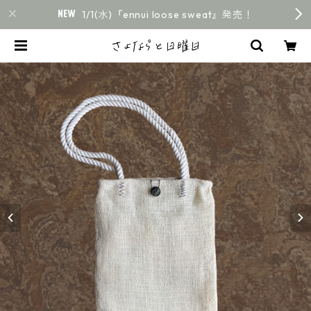
1/1(水)『ennui loose sweat』発売！