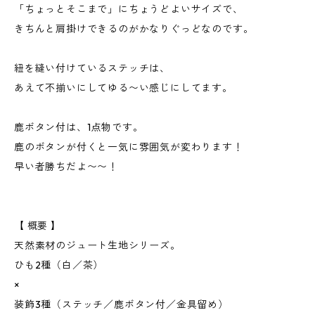
「ちょっとそこまで」にちょうどよいサイズで、
きちんと肩掛けできるのがかなりぐっどなのです。
紐を縫い付けているステッチは、
あえて不揃いにしてゆる〜い感じにしてます。
鹿ボタン付は、1点物です。
鹿のボタンが付くと一気に雰囲気が変わります！
早い者勝ちだよ〜〜！
【 概要 】
天然素材のジュート生地シリーズ。
ひも2種（白／茶）
×
装飾3種（ステッチ／鹿ボタン付／金具留め）