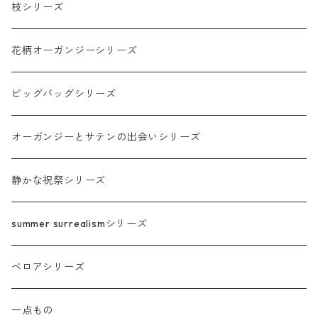
ティッシュケース
枝シリーズ
シール・ステッカー
花柄オーガンジーシリーズ
ビッグバッグシリーズ
オーガンジーとサテンの出会いシリーズ
静かな祝祭シリーズ
summer surrealismシリーズ
ベロアシリーズ
一点もの