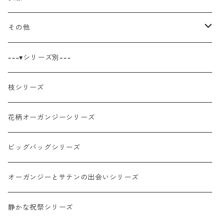
ポーチ
その他
ブックカバー
キャンバス原画
---▾シリーズ別---
ティッシュケース
枝シリーズ
シール・ステッカー
花柄オーガンジーシリーズ
ビッグバッグシリーズ
オーガンジーとサテンの出会いシリーズ
静かな祝祭シリーズ