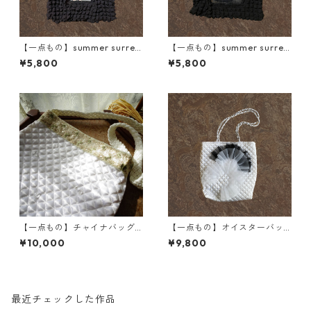
【一点もの】summer surreal
【一点もの】summer surreal
ism bag(チャコールグレー/さ
ism bag(ブラック/椅子に座る
¥5,800
¥5,800
ざなみバラン)
スイカ)
【一点もの】チャイナバッグ
【一点もの】オイスターバッ
(森の潤み)
グ
¥10,000
¥9,800
最近チェックした作品