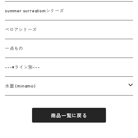
summer surrealismシリーズ
ベロアシリーズ
一点もの
---▾ライン別---
水面 (minamo)
花柄オーガンジーシリーズ
商品一覧に戻る
巾着
ベロアシリーズ