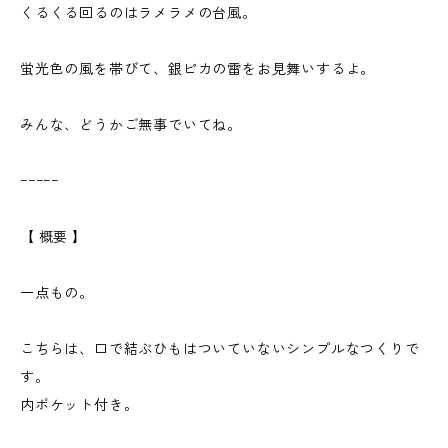
くるくる回るのはラメラメの台風。
蛍光色の風を帯びて、銀ピカの雷をお見舞いするよ。
みんな、どうかご無事でいてね。
ｰｰｰｰｰ
【 概要 】
一点もの。
こちらは、口で結ぶひもはついていないシンプルなつくりで
す。
内ポケット付き。