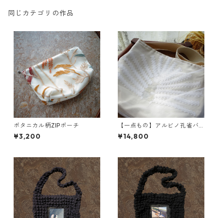
同じカテゴリの作品
ボタニカル柄ZIPポーチ
【一点もの】アルビノ孔雀バ
ッグ
¥3,200
¥14,800