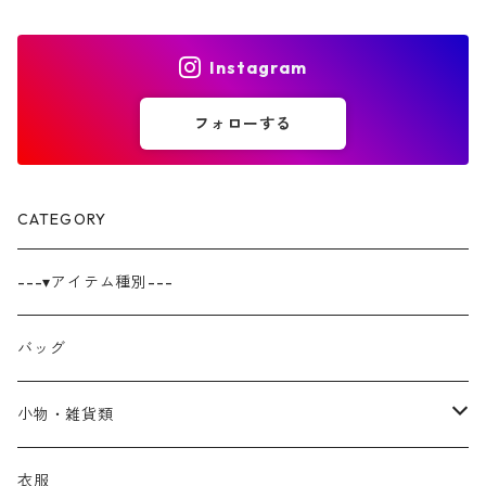
Instagram
フォローする
CATEGORY
---▾アイテム種別---
バッグ
小物・雑貨類
巾着
衣服