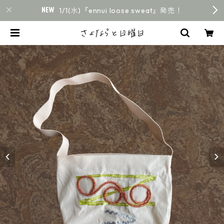
1/1(水)『ennui loose sweat』発売！