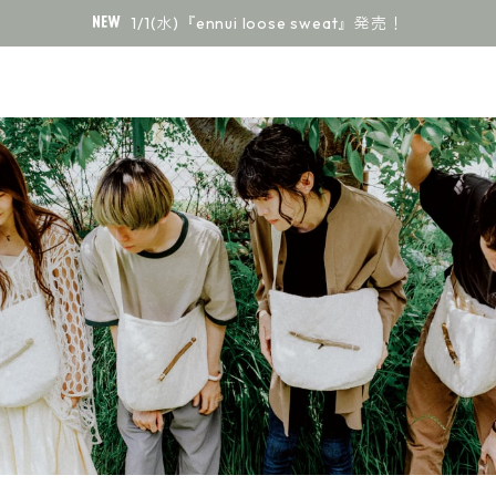
1/1(水)『ennui loose sweat』発売！