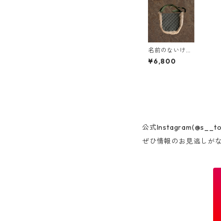
名前のないけも
のバッグ(小) カ
¥6,800
ーキ
公式Instagram(@
ぜひ情報のお見逃しが