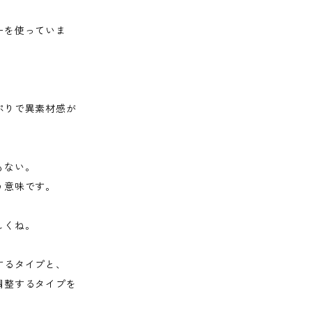
ーを使っていま
ぷりで異素材感が
もない。
う意味です。
しくね。
するタイプと、
調整するタイプを