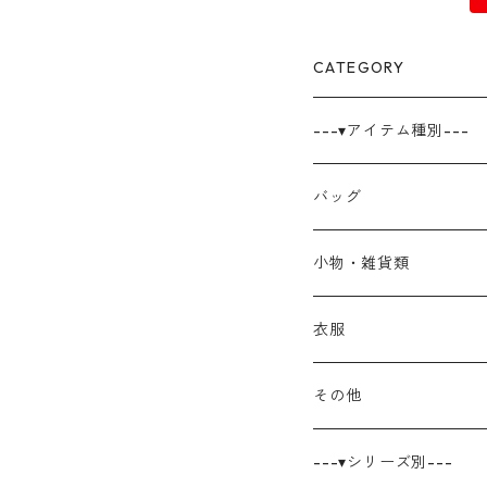
CATEGORY
---▾アイテム種別---
バッグ
小物・雑貨類
巾着
衣服
ポーチ
その他
ブックカバー
キャンバス原画
---▾シリーズ別---