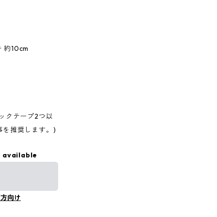
チ 約10cm
ックテープ2つ以
事を推奨します。)
 available
の方向け