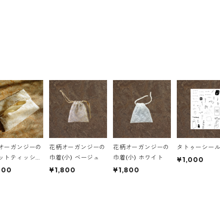
オーガンジーの
花柄オーガンジーの
花柄オーガンジーの
タトゥーシー
ットティッシュ
巾着(小) ベージュ
巾着(小) ホワイト
¥1,000
ス
200
¥1,800
¥1,800