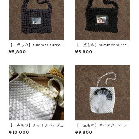
【一点もの】summer surreal
【一点もの】summer surreal
ism bag(チャコールグレー/さ
ism bag(ブラック/椅子に座る
¥5,800
¥5,800
ざなみバラン)
スイカ)
【一点もの】チャイナバッグ
【一点もの】オイスターバッ
(森の潤み)
グ
¥10,000
¥9,800