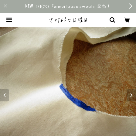
1/1(水)『ennui loose sweat』発売！