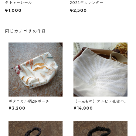
タトゥーシール
2024年カレンダー
¥1,000
¥2,500
同じカテゴリの作品
ボタニカル柄ZIPポーチ
【一点もの】アルビノ孔雀バ
ッグ
¥3,200
¥14,800