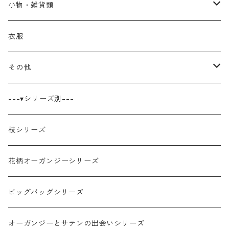
小物・雑貨類
巾着
衣服
ポーチ
その他
ブックカバー
キャンバス原画
---▾シリーズ別---
ティッシュケース
枝シリーズ
シール・ステッカー
花柄オーガンジーシリーズ
ビッグバッグシリーズ
オーガンジーとサテンの出会いシリーズ